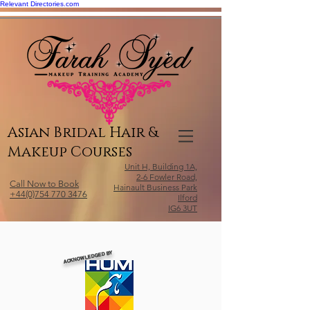
Relevant Directories.com
Asian Bridal Hair &
Makeup Courses
Unit H, Building 1A,
2-6 Fowler Road,
Call Now to Book
Hainault Business Park
+44(0)754 770 3476
Ilford
IG6 3UT
ACKNOWLEDGED BY